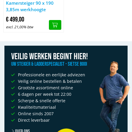
Afbeelding Kamersteiger 90 x 190 3,85m werkhoogte
Kamersteiger 90 x 190
3,85m werkhoogte
€
499,
00
excl. 21,00% btw
Veilig werken begint hier!
Uw Steiger & Ladderspecialist - Sietse Booi
Professionele en eerlijke adviezen
Veilig online bestellen & betalen
Grootste assortiment online
6 dagen per week tot 22:00
Scherpe & snelle offerte
Kwaliteitsmateriaal
Online sinds 2007
Direct leverbaar
Over ons