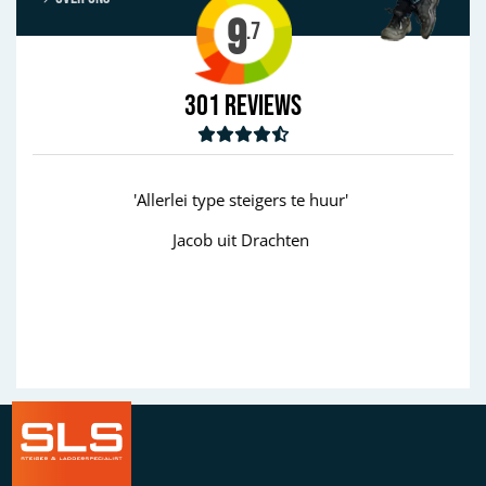
9
.7
301
Reviews
huur'
'goed'
Wim uit Aalten
Previous
Next