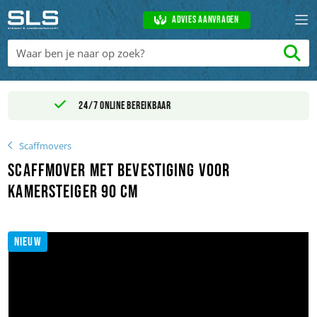
Advies aanvragen
r
Levertijd binnen 1 - 2 werkdag
Scaffmovers
Scaffmover met bevestiging voor
kamersteiger 90 cm
NIEUW