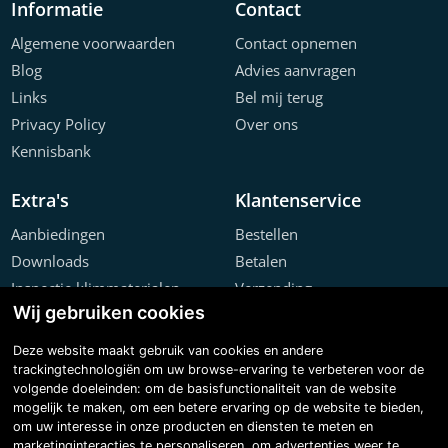
Informatie
Contact
Algemene voorwaarden
Contact opnemen
Blog
Advies aanvragen
Links
Bel mij terug
Privacy Policy
Over ons
Kennisbank
Extra's
Klantenservice
Aanbiedingen
Bestellen
Downloads
Betalen
Inspectie klimmaterialen
Verzending
Wij gebruiken cookies
Offerte configurator
Retourneren
Projecten
Klachten
Deze website maakt gebruik van cookies en andere
trackingtechnologiën om uw browse-ervaring te verbeteren voor de
volgende doeleinden:
om de basisfunctionaliteit van de website
mogelijk te maken
,
om een betere ervaring op de website te bieden
,
om uw interesse in onze producten en diensten te meten en
marketinginteracties te personaliseren
,
om advertenties weer te