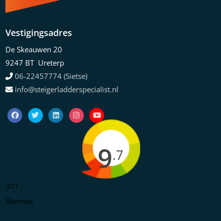
Vestigingsadres
De Skeauwen 20
9247 BT Ureterp
06-22457774 (Sietse)
info@steigerladderspecialist.nl
9
.7
301
Reviews