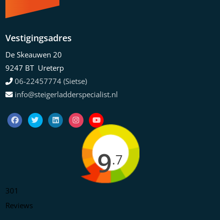
Vestigingsadres
De Skeauwen 20
9247 BT Ureterp
06-22457774 (Sietse)
info@steigerladderspecialist.nl
9
.7
301
Reviews