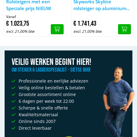
Rolsteigers met een
Skyworks Skyline
Speciale prijs NIEUW
rolsteiger op aluminium
aanhanger, gebruikt
Vanaf
€
1.023,
75
€
1.741,
43
excl. 21,00% btw
excl. 21,00% btw
Veilig werken begint hier!
Uw Steiger & Ladderspecialist - Sietse Booi
Professionele en eerlijke adviezen
Veilig online bestellen & betalen
Grootste assortiment online
6 dagen per week tot 22:00
Scherpe & snelle offerte
Kwaliteitsmateriaal
Online sinds 2007
Direct leverbaar