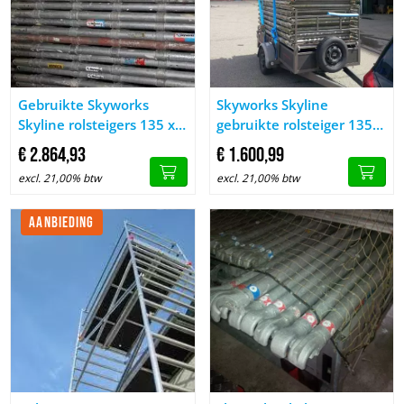
Afbeelding Gebruikte Skyworks Skyline rolsteigers 135 x 250 x
Afbeelding Skyworks Skyline ge
Gebruikte Skyworks
Skyworks Skyline
Skyline rolsteigers 135 x
gebruikte rolsteiger 135 x
250 x 635 cm
250 x 635 cm
€
2.864,
93
€
1.600,
99
excl. 21,00% btw
excl. 21,00% btw
AANBIEDING
Afbeelding Rolsteigers met een Speciale prijs NIEUW
Afbeelding Skyworks Skyline ro