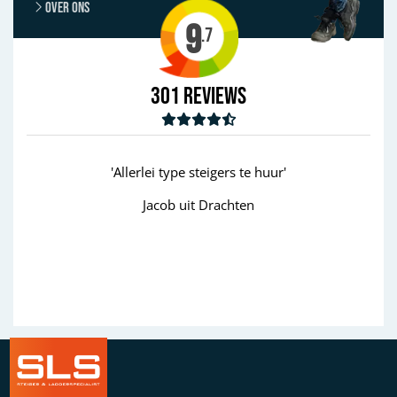
Over ons
9
.7
301
Reviews
ype steigers te huur'
'goed'
b uit Drachten
Wim uit Aalten
Previous
Next