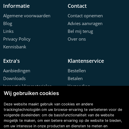
Informatie
Contact
Algemene voorwaarden
Contact opnemen
Blog
Advies aanvragen
Links
Bel mij terug
Privacy Policy
Over ons
Kennisbank
Extra's
Klantenservice
Aanbiedingen
Bestellen
Downloads
Betalen
Inspectie klimmaterialen
Verzending
Wij gebruiken cookies
Offerte configurator
Retourneren
Projecten
Klachten
Deze website maakt gebruik van cookies en andere
trackingtechnologiën om uw browse-ervaring te verbeteren voor de
volgende doeleinden:
om de basisfunctionaliteit van de website
mogelijk te maken
,
om een betere ervaring op de website te bieden
,
om uw interesse in onze producten en diensten te meten en