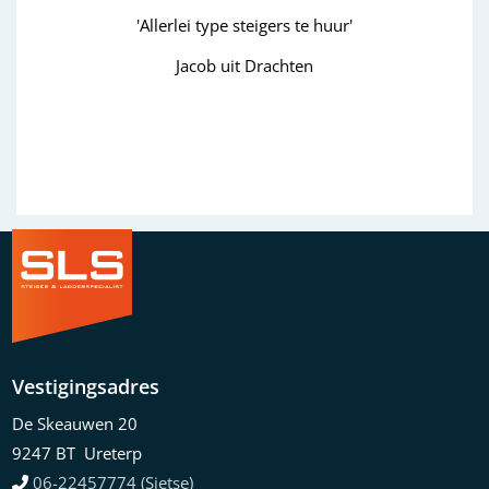
'Allerlei type steigers te huur'
Jacob uit Drachten
Previous
Next
Vestigingsadres
De Skeauwen 20
9247 BT Ureterp
06-22457774 (Sietse)