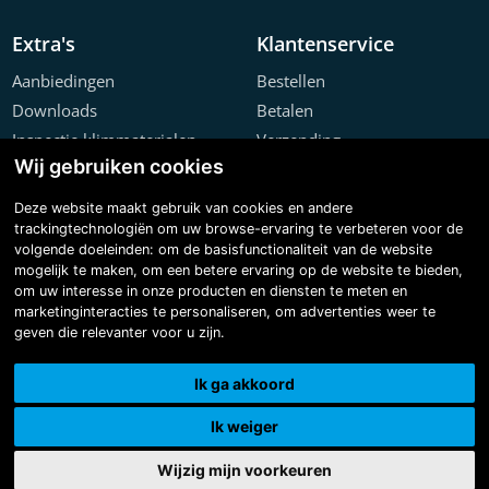
Extra's
Klantenservice
Aanbiedingen
Bestellen
Downloads
Betalen
Inspectie klimmaterialen
Verzending
Wij gebruiken cookies
Offerte configurator
Retourneren
Projecten
Klachten
Deze website maakt gebruik van cookies en andere
trackingtechnologiën om uw browse-ervaring te verbeteren voor de
volgende doeleinden:
om de basisfunctionaliteit van de website
mogelijk te maken
,
om een betere ervaring op de website te bieden
,
om uw interesse in onze producten en diensten te meten en
marketinginteracties te personaliseren
,
om advertenties weer te
geven die relevanter voor u zijn
.
Copyright © 2026 Steiger & Ladderspecialist B.V.
Made with
BO. Be Original
| Powered by
BO Creator DXP®
Ik ga akkoord
3D tour
Cookie instellingen
Ik weiger
Wijzig mijn voorkeuren
0
0